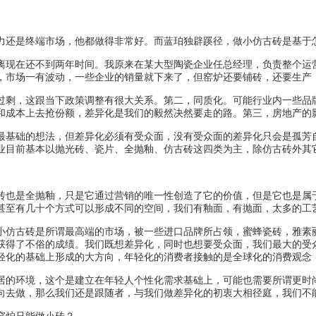
力还是终端市场，他都做得非常好。而蓝珀独辟蹊径，做小仿古砖是基于
距离现在还不到两年时间。我原来在某大型陶瓷企业任总经理，负责整个运
，市场一有波动，一些企业的销量就下来了，但窑炉还要铺砖，还要生产
剩，这跟当下政策调整有很大关系。第二，同质化。可能行业内一些品牌
和成本上去抢份额，差异化是我们的毅然决然要走的路。第三，房地产的
基础的想法，但差异化必须有受众面，没有受众面的差异化只会是孤芳自
业目前基本以抛光砖、瓷片、全抛釉、仿古砖这四类为主，除仿古砖外其
也是全抛釉，只是它通过营销的唯一性创造了它的价值，但是它也是属于
甚至有几十个方式可以形成不同的空间，我们有釉面，有抛面，太多的工
仿古砖是所谓最高端的市场，被一些进口品牌所占领，蜜蜂瓷砖，雅素丽
获得了不俗的成绩。我们既想差异化，同时也想要受众面，我们最大的受
轻化的基础上形成的大方向，年轻化的消费者接触的是全球化的消费观念
的环境，这个是建立在年轻人个性化需求基础上，可能也需要所谓更时尚
向去做，那么我们还是跟随者，与我们做差异化的初衷大相径庭，我们不