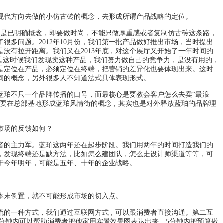
代方向去做的小仿古砖的概念，去形成所谓产品战略的定位。
但是已明确概念，即要做时尚，不能只做厚重感或者复制仿古砖这条路，
多问题。2012年10月份，我们第一批产品做好推出市场，当时提出
没有拉开距离。我们又在2013年底，对这个展厅又开始了一年时间的
是这时候我们发现卖这种产品，我们努力做自己的竞争力，是没有用的，
是定位在产品，必须定位在终端，把营销的差异化也要体现出来。这时
间的概念，另外很多人不知道法式具体表现形式。
珀不只一个品牌传播的口号，而最核心是要教会客户怎么去卖“最浪
，要在总部基地形成蓝珀风情街的概念，其实也是对外释放蓝珀的品牌理
市场的反馈如何？
者的主力军。蓝珀这两年还在起步阶段。我们用两年的时间打造我们的
，发现终端还是缺方法，比如怎么建团队，怎么走设计师渠道等等，可
于今年明年，可能是五年、十年的企业战略。
本末倒置，就不可能形成市场的切入点。
的一种方式，我们通过互联网方式，可以跟消费者直接沟通。第二互
0分钟内可以帮助消费者把他家用实景效果图表达出来，5分钟内把预算做