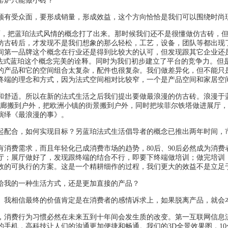
窑炉只能做小砖？
有受众面，要形成销量，形成效益，这个方向恰恰是我们可以围绕时尚现
面，把蓝珀法式风情的概念打了出来。那时候我们还不是很懂做仿古砖，
古砖后，才发现不是我们想象的那么轻松，工艺，设备，团队等都出现了很
第一品牌这个概念在行业还是得到比较大的认可，但发现跟其它企业还是
把法式蓝珀这个概念完美的诠释。同时为我们初步建立了平台的竞争力。但
的产品和它的空间组合太复杂，配件也很复杂。我们做差异化，但不能只
终端的理念和方式，因为法式空间相对比较窄，一个是产品空间和家居空
舒适。所以在新的法式生活之后我们提出要做最浪漫的仿古砖。浪漫于蓝
长廊搬到户外，把欧洲小镇的街景搬到户外，同时把埃菲尔铁塔做进展厅
场演绎《最浪漫的事》。
起配合，如何实现目标？另蓝珀法式生活倡导者的概念已推出两年时间，
费需求，而且年轻化已成消费市场的趋势，80后、90后必然成为消费
厅；展厅做好了，发现跟终端的结合不行，即要下终端做培训；做完培训
效的可执行的方案。这是一个精耕细作的过程，我们更大的效益不是立足
给我的一种生活方式，还是更加直接的产品？
我相信最终的价值肯定是在消费者的感情诉求上，如果脱离产品，就会
消费行为习惯必然在未来五到十年间会发生质的改变。第一互联网信息流
手机，高科技让人们的沟通更加便捷和畅通。我们的3D全景效果图，1