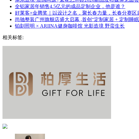
全铝家居年销售4.5亿元的成品定制企业，他是谁？
好莱客×金腾奖｜以设计之名，聚长春力量，长春分赛区
尚驰整装广州旗舰店盛大启幕 ,首创“定制家居 + 定制睡
铂刻照明 × ARIINA健身咖啡馆 光影造境 野蛮生长
相关标签: