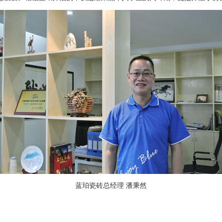
蓝珀瓷砖总经理 潘秉然