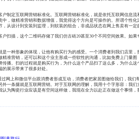
客户制定互联网营销标准化。互联网营销标准化，就是依托互联网信息流
统中，做精准营销和数据增值，我觉得这个方向是可操作的。所谓个性化
节，从设计到安装到监理，到软装的组合，非成品状态在网上售卖有一定
扫描，这个二维码存储了我们仿古砖20甚至30个不同空间效果。如果专
是一种形象的体现，让他有购买行为的感受。一个消费者到我们店里，扫
做精准营销，还可以和这个业主形成一些软性的沟通，比如免费上门量图
碑传播。扫的过程就是购买行为，为什么这个产品扫了这么多，为什么这
端的展示带来了很多好处。
过网上和微信平台跟消费者形成互动，消费者把家居图做给我们，我们
另外一条腿就是互联网营销。对于互联网的理解，我用十个字形容：我们
我认为陶瓷行业应该是有空间这样做，我现在全力以赴正在做这个事情，
会圆满举行