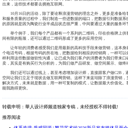
出来，这些技术都要去拥抱互联网。
10月16日的活动，除了要诠释浪漫营销的理念之外，更多是准备给
和服务质量的过程中，我们制造一些进数据的端口，把数据引到数据系
的原因就是因为陶瓷行业半成品状态很严重，中间要通过大量的服务环
举个例子，我们每个产品都有一个系列的二维码，印在价格牌上供客户
间有限的瓶颈，还可以通过二维码形成了更多的应用空间，
让年轻的消费者感受我们是用最新的高科技手段来做营销，这本身就
个电话号码，根据号码的所在地，把数据给到相应的经销商，一样可以
样利用这些数据做软性沟通，让已成为我们客户的消费者为我们带来口
卖，其实是有购买行为分析的，为我们做产品研发、做空间展示、做终
我们还可以通过线上，甚至考虑增加设计师，直接跟客户做C2B，通
空间让我们立足于现状去做互联网营销。这样下来蓝珀除了浪漫营销，
解决方式，未来就是数据，用一种可复制的模式，让数据最大价值化。
能我跑得更快。
转载申明：華人设计师频道独家专稿，未经授权不得转载!
推荐阅读
体系造境·质感同源 | 繁花艺术砖2026新品发布媒体见面