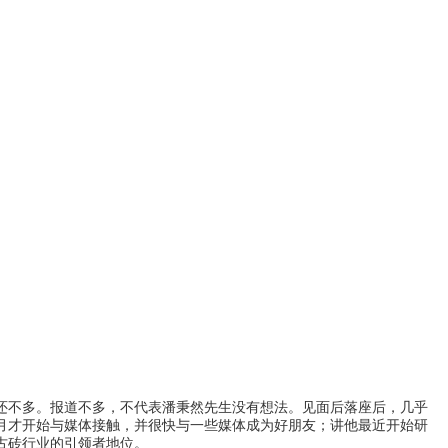
还不多。报道不多，不代表潘秉然先生没有想法。见面后落座后，几乎
月才开始与媒体接触，并很快与一些媒体成为好朋友；讲他最近开始研
古砖行业的引领者地位。