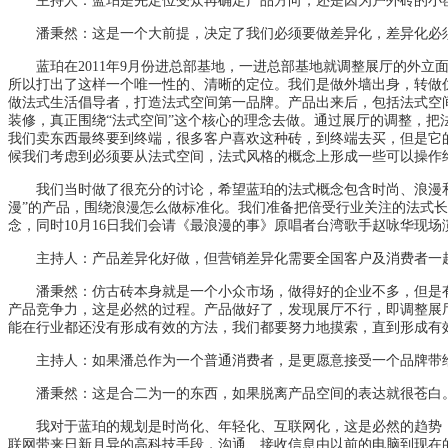
主持人
：蓝珀是先定位受众再确定产品方向，还是因为户外砖的小
潘秉然：这是一个大前提，决定了我们必须要做差异化，差异化必须
蓝珀在2011年9月份进总部基地，一进总部基地就调整展厅的外立
所以打出了这样一个唯一性的、清晰的定位。我们是做外墙出身，转做仿
做法式生活倡导者，打造法式空间第一品牌。产品出来后，包括法式空间
装修，真正围绕“法式空间”这个核心的理念去做。通过展厅的调整，
我们卖东西最终要到终端，很多客户喜欢这种砖，到终端去买，但是它
候我们考虑到必须要从法式空间，法式风格的概念上形成一些可以操作
我们当时做了很充分的讨论，希望蓝珀的法式概念包含时尚、浪漫和
漫”的产品，围绕浪漫怎么做标准化。我们准备把倍受行业关注的法式
念，同时10月16日我们会请《最浪漫的事》原唱者台湾歌手赵咏华现
主持人
：产品差异化好做，但营销差异化需要全国客户及消费者一
潘秉然：仿古砖本身就是一个小众市场，做得好的企业不多，但是有消
产品竞争力，这是必然的过程。产品做好了，发现展厅不行，即调整展
能在行业都还没有形成有效的方法，我们都要努力地摸索，直到形成有
主持人
：如果潘总作为一个普通消费者，是更愿意接受一个品牌带
潘秉然：这是合二为一的东西，如果脱离产品空间的表达就很苍白。
我对于蓝珀的规划是时尚化、年轻化、互联网化，这是必然的趋势，
联网带来日新月异的高科技手段，沟通、接收信息由以前的电脑到现在的