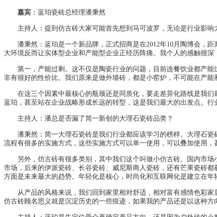
嘉宾
：蓝珀瓷砖总经理潘秉然
主持人
：提到仿古砖大家可能首先想到马可波罗，无论是行业影响
潘秉然：蓝珀是一个新品牌，正式招商是在2012年10月陶博会，
大环境反而让实体型企业和产能型企业正经历阵痛。我个人的感触很深
第一，产能过剩。这不仅是陶瓷行业的问题，目前连餐饮业都产能过
非有很好的性价比。我们原来是做外墙砖，都是小窑炉，不可能在产能
在这三个因素中最核心的瓶颈还是同质化，要走差异化路线是我们最
蓝珀，甚至站在企业战略形成长远的转型，这是我们最大的出发点。行
主持人：潘总是否漏了简一新创的大理石瓷砖品类？
潘秉然：简一大理石瓷砖是我们行业都应该学习的榜样。大理石瓷砖
流程有很多的实施方式，这些实施方式可以单一使用，可以叠加使用，
另外，仿古砖有很多类别，其中我们这个叫做小仿古砖。国内市场小
市场，后来的伊派瓷砖、长谷瓷砖、威尼斯商人瓷砖，还有芒果瓷砖都
方面是未来最大的趋势。年轻化是核心，时尚化和互联网化是建立在年
从产品的风格来说，我们回到家里相对舒适，相对富有感情色彩家居
仿古砖顾名思义就是沉淀历史的一些痕迹，如果我的产品还是以这种方