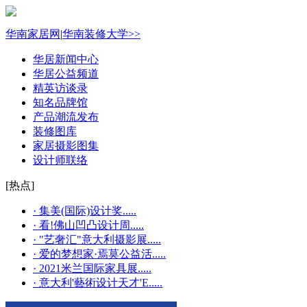
华南家居网
|
华南装修大学>>
华居新闻中心
华居公益频道
精英访谈录
知名品牌馆
产品潮流发布
装修图库
家居摄影图集
设计师联络
[热点]
· 集美(国际)设计奖.....
· 看!佛山凹凸设计周.....
· "艺奢汇"​意大利摄影展.....
· 爱的梦想家·焉莫公益活.....
· 2021米兰国际家具展.....
· 意大利'藝術设计天才'E.....