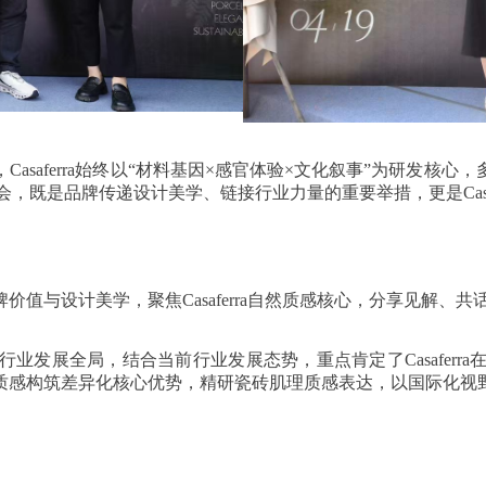
asaferra始终以“材料基因×感官体验×文化叙事”为研发核
会，既是品牌传递设计美学、链接行业力量的重要举措，更是Casa
值与设计美学，聚焦Casaferra自然质感核心，分享见解、共
业发展全局，结合当前行业发展态势，重点肯定了Casaferr
质感构筑差异化核心优势，精研瓷砖肌理质感表达，以国际化视