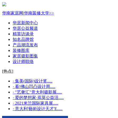
华南家居网
|
华南装修大学>>
华居新闻中心
华居公益频道
精英访谈录
知名品牌馆
产品潮流发布
装修图库
家居摄影图集
设计师联络
[热点]
· 集美(国际)设计奖.....
· 看!佛山凹凸设计周.....
· "艺奢汇"​意大利摄影展.....
· 爱的梦想家·焉莫公益活.....
· 2021米兰国际家具展.....
· 意大利'藝術设计天才'E.....