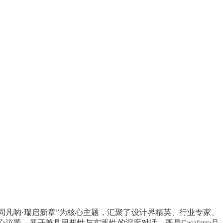
同凡响·瑞启新章”为核心主题，汇聚了设计界精英、行业专家、
，展开兼具思想性与实践性的深度对话，既是Casaferra品