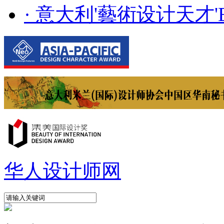
· 意大利'藝術设计天才'E..
华人设计师网