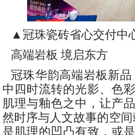
▲冠珠瓷砖省心交付中
高端岩板 境启东方
冠珠华韵高端岩板新品
中四时流转的光影、色
肌理与釉色之中，让产
然时序与人文故事的空间
是肌理的凹凸有致，或