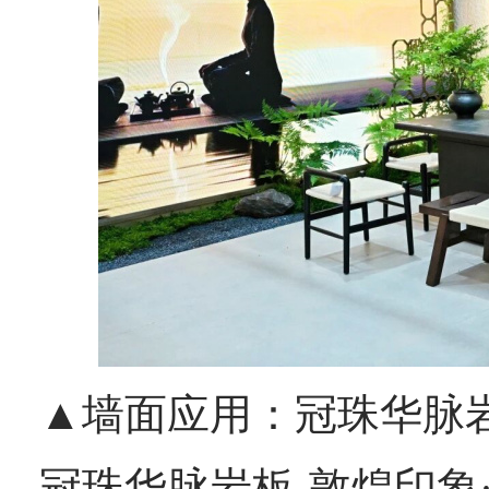
▲墙面应用：冠珠华脉
冠珠华脉岩板-敦煌印象