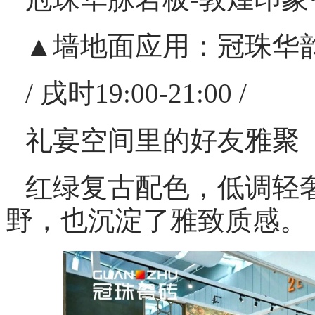
▲墙地面应用：冠珠华韵
/ 戌时19:00-21:00 /
礼宴空间里的好友雅聚
红绿复古配色，低调轻
野，也沉淀了雅致质感。