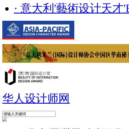
· 意大利'藝術设计天才'E..
华人设计师网