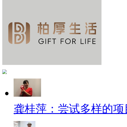
龚桂萍：尝试多样的项