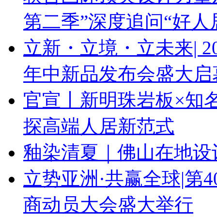
第二季”深度追问“好人
立新・立境・立未来| 
年中新品发布会盛大启
官宣丨新明珠岩板×知
探高端人居新范式
釉染清夏｜佛山在地设
立势亚洲·共赢全球|第
商动员大会盛大举行