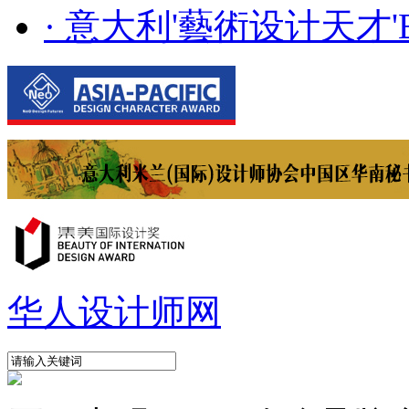
· 意大利'藝術设计天才'E..
华人设计师网